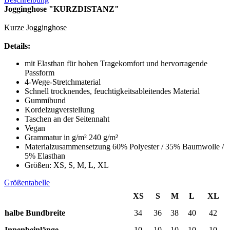
Jogginghose "KURZDISTANZ"
Kurze Jogginghose
Details:
mit Elasthan für hohen Tragekomfort und hervorragende
Passform
4-Wege-Stretchmaterial
Schnell trocknendes, feuchtigkeitsableitendes Material
Gummibund
Kordelzugverstellung
Taschen an der Seitennaht
Vegan
Grammatur in g/m² 240 g/m²
Materialzusammensetzung 60% Polyester / 35% Baumwolle /
5% Elasthan
Größen: XS, S, M, L, XL
Größentabelle
XS
S
M
L
XL
halbe Bundbreite
34
36
38
40
42
Innenbeinlänge
10
10
10
10
10