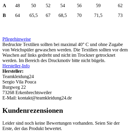
A
48
50
52
54
56
59
62
B
64
65,5
67
68,5
70
71,5
73
Pflegehinweise
Bedruckte Textilien sollten bei maximal 40° C und ohne Zugabe
von Weichspüler gewaschen werden. Die Textilien sollten vor dem
Waschen auf links gedreht und nicht im Trockner getrocknet
werden. Im Bereich des Druckmotiv bitte nicht bügeln.
Hersteller-Info
Hersteller:
Teamkleidung24
Sergio Vila Pouca
Burgweg 22
73268 Erkenbrechtsweiler
E-Mail: kontakt@teamkleidung24.de
Kundenrezensionen
Leider sind noch keine Bewertungen vorhanden. Seien Sie der
Erste, der das Produkt bewertet.