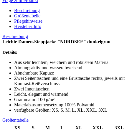
Frage zum Produkt
Beschreibung
Größentabelle
Pflegehinweise
Hersteller-Info
Beschreibung
Leichte Damen-Steppjacke "NORDSEE" dunkelgrau
Details:
Aus sehr leichtem, weichem und robustem Material
Atmungsaktiv und wasserabweisend
Abnehmbare Kapuze
Zwei Seitentaschen und eine Brusttasche rechts, jeweils mit
Kontrast-Reißverschluss
Zwei Innentaschen
Leicht, elegant und wärmend
Grammatur: 100 g/m²
Materialzusammensetzung 100% Polyamid
verfügbare Größen: XS, S, M, L, XL, XXL, 3XL
Größentabelle
XS
S
M
L
XL
XXL
3XL