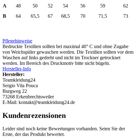
A
48
50
52
54
56
59
62
B
64
65,5
67
68,5
70
71,5
73
Pflegehinweise
Bedruckte Textilien sollten bei maximal 40° C und ohne Zugabe
von Weichspüler gewaschen werden. Die Textilien sollten vor dem
Waschen auf links gedreht und nicht im Trockner getrocknet
werden. Im Bereich des Druckmotiv bitte nicht bügeln.
Hersteller-Info
Hersteller:
Teamkleidung24
Sergio Vila Pouca
Burgweg 22
73268 Erkenbrechtsweiler
E-Mail: kontakt@teamkleidung24.de
Kundenrezensionen
Leider sind noch keine Bewertungen vorhanden. Seien Sie der
Erste, der das Produkt bewertet.