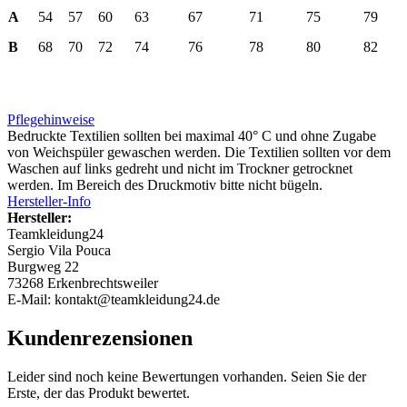
A
54
57
60
63
67
71
75
79
B
68
70
72
74
76
78
80
82
Pflegehinweise
Bedruckte Textilien sollten bei maximal 40° C und ohne Zugabe
von Weichspüler gewaschen werden. Die Textilien sollten vor dem
Waschen auf links gedreht und nicht im Trockner getrocknet
werden. Im Bereich des Druckmotiv bitte nicht bügeln.
Hersteller-Info
Hersteller:
Teamkleidung24
Sergio Vila Pouca
Burgweg 22
73268 Erkenbrechtsweiler
E-Mail: kontakt@teamkleidung24.de
Kundenrezensionen
Leider sind noch keine Bewertungen vorhanden. Seien Sie der
Erste, der das Produkt bewertet.