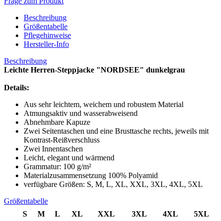
Frage zum Produkt
Beschreibung
Größentabelle
Pflegehinweise
Hersteller-Info
Beschreibung
Leichte Herren-Steppjacke "NORDSEE" dunkelgrau
Details:
Aus sehr leichtem, weichem und robustem Material
Atmungsaktiv und wasserabweisend
Abnehmbare Kapuze
Zwei Seitentaschen und eine Brusttasche rechts, jeweils mit
Kontrast-Reißverschluss
Zwei Innentaschen
Leicht, elegant und wärmend
Grammatur: 100 g/m²
Materialzusammensetzung 100% Polyamid
verfügbare Größen: S, M, L, XL, XXL, 3XL, 4XL, 5XL
Größentabelle
S
M
L
XL
XXL
3XL
4XL
5XL