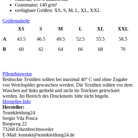
Grammatur: 140 g/m²
verfügbare Größen: XS, S, M, L, XL, XXL
Größentabelle
XS
S
M
L
XL
XXL
A
43.5
46.5
49.5
52.5
55.5
58.5
B
60
62
64
66
68
70
Pflegehinweise
Bedruckte Textilien sollten bei maximal 40° C und ohne Zugabe
von Weichspüler gewaschen werden. Die Textilien sollten vor dem
Waschen auf links gedreht und nicht im Trockner getrocknet
werden. Im Bereich des Druckmotiv bitte nicht bügeln.
Hersteller-Info
Hersteller:
Teamkleidung24
Sergio Vila Pouca
Burgweg 22
73268 Erkenbrechtsweiler
E-Mail: kontakt@teamkleidung24.de