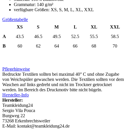
Grammatur: 140 g/m²
verfügbare Größen: XS, S, M, L, XL, XXL
Größentabelle
XS
S
M
L
XL
XXL
A
43.5
46.5
49.5
52.5
55.5
58.5
B
60
62
64
66
68
70
Pflegehinweise
Bedruckte Textilien sollten bei maximal 40° C und ohne Zugabe
von Weichspüler gewaschen werden. Die Textilien sollten vor dem
Waschen auf links gedreht und nicht im Trockner getrocknet
werden. Im Bereich des Druckmotiv bitte nicht bügeln.
Hersteller-Info
Hersteller:
Teamkleidung24
Sergio Vila Pouca
Burgweg 22
73268 Erkenbrechtsweiler
E-Mail: kontakt@teamkleidung24.de