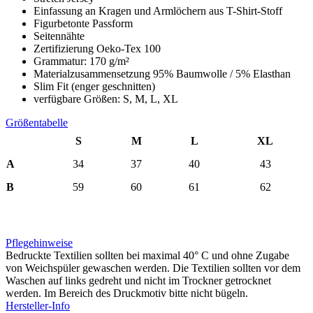
Einfassung an Kragen und Armlöchern aus T-Shirt-Stoff
Figurbetonte Passform
Seitennähte
Zertifizierung Oeko-Tex 100
Grammatur: 170 g/m²
Materialzusammensetzung 95% Baumwolle / 5% Elasthan
Slim Fit (enger geschnitten)
verfügbare Größen: S, M, L, XL
Größentabelle
S
M
L
XL
A
34
37
40
43
B
59
60
61
62
Pflegehinweise
Bedruckte Textilien sollten bei maximal 40° C und ohne Zugabe
von Weichspüler gewaschen werden. Die Textilien sollten vor dem
Waschen auf links gedreht und nicht im Trockner getrocknet
werden. Im Bereich des Druckmotiv bitte nicht bügeln.
Hersteller-Info