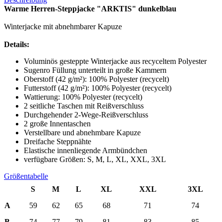
Warme Herren-Steppjacke "ARKTIS" dunkelblau
Winterjacke mit abnehmbarer Kapuze
Details:
Voluminös gesteppte Winterjacke aus recyceltem Polyester
Sugenro Füllung unterteilt in große Kammern
Oberstoff (42 g/m²): 100% Polyester (recycelt)
Futterstoff (42 g/m²): 100% Polyester (recycelt)
Wattierung: 100% Polyester (recycelt)
2 seitliche Taschen mit Reißverschluss
Durchgehender 2-Wege-Reißverschluss
2 große Innentaschen
Verstellbare und abnehmbare Kapuze
Dreifache Steppnähte
Elastische innenliegende Armbündchen
verfügbare Größen: S, M, L, XL, XXL, 3XL
Größentabelle
S
M
L
XL
XXL
3XL
A
59
62
65
68
71
74
B
74
77
79
81
83
85