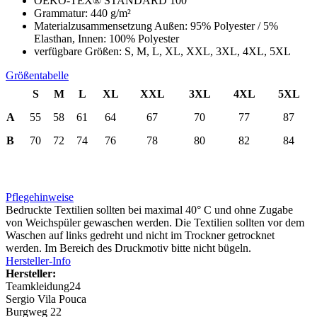
OEKO-TEX® STANDARD 100
Grammatur: 440 g/m²
Materialzusammensetzung Außen: 95% Polyester / 5%
Elasthan, Innen: 100% Polyester
verfügbare Größen: S, M, L, XL, XXL, 3XL, 4XL, 5XL
Größentabelle
S
M
L
XL
XXL
3XL
4XL
5XL
A
55
58
61
64
67
70
77
87
B
70
72
74
76
78
80
82
84
Pflegehinweise
Bedruckte Textilien sollten bei maximal 40° C und ohne Zugabe
von Weichspüler gewaschen werden. Die Textilien sollten vor dem
Waschen auf links gedreht und nicht im Trockner getrocknet
werden. Im Bereich des Druckmotiv bitte nicht bügeln.
Hersteller-Info
Hersteller:
Teamkleidung24
Sergio Vila Pouca
Burgweg 22